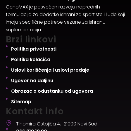
GenoMAX je posvećen razvoju naprednih
formulacija za dodatke ishrani za sportiste i ljude koji
imaju specifične potrebe vezane za ishranu i
suplementaciju.
Brzi linkovi
Politika privatnosti
Politika kolačića
Uslovi korišćenja i uslovi prodaje
Ugovor na daljinu
Obrazac o odustanku od ugovora
Sitemap
Kontakt info
Tihomira Ostojića 4, 21000 Novi Sad