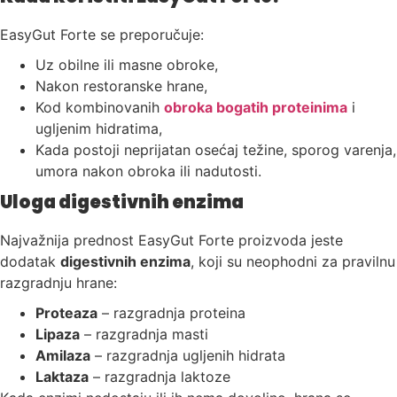
EasyGut Forte se preporučuje:
Uz obilne ili masne obroke,
Nakon restoranske hrane,
Kod kombinovanih
obroka bogatih proteinima
i
ugljenim hidratima,
Kada postoji neprijatan osećaj težine, sporog varenja,
umora nakon obroka ili nadutosti.
Uloga digestivnih enzima
Najvažnija prednost EasyGut Forte proizvoda jeste
dodatak
digestivnih enzima
, koji su neophodni za pravilnu
razgradnju hrane:
Proteaza
– razgradnja proteina
Lipaza
– razgradnja masti
Amilaza
– razgradnja ugljenih hidrata
Laktaza
– razgradnja laktoze