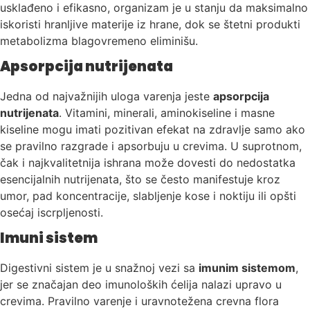
usklađeno i efikasno, organizam je u stanju da maksimalno
iskoristi hranljive materije iz hrane, dok se štetni produkti
metabolizma blagovremeno eliminišu.
Apsorpcija nutrijenata
Jedna od najvažnijih uloga varenja jeste
apsorpcija
nutrijenata
. Vitamini, minerali, aminokiseline i masne
kiseline mogu imati pozitivan efekat na zdravlje samo ako
se pravilno razgrade i apsorbuju u crevima. U suprotnom,
čak i najkvalitetnija ishrana može dovesti do nedostatka
esencijalnih nutrijenata, što se često manifestuje kroz
umor, pad koncentracije, slabljenje kose i noktiju ili opšti
osećaj iscrpljenosti.
Imuni sistem
Digestivni sistem je u snažnoj vezi sa
imunim sistemom
,
jer se značajan deo imunoloških ćelija nalazi upravo u
crevima. Pravilno varenje i uravnotežena crevna flora