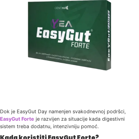
Dok je EasyGut Day namenjen svakodnevnoj podršci,
EasyGut Forte
je razvijen za situacije kada digestivni
sistem treba dodatnu, intenzivniju pomoć.
Kada koristiti EasyGut Forte?