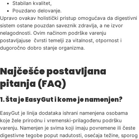
Stabilan kvalitet,
Pouzdano delovanje.
Upravo ovakav holistički pristup omogućava da digestivni
sistem ostane pouzdan saveznik zdravlja, a ne izvor
nelagodnosti. Ovim načinom podrške varenju
postavljajuse
čvrsti temelji za vitalnost, otpornost i
dugoročno dobro stanje organizma.
Najčešće postavljana
pitanja (FAQ)
1. Šta je EasyGut i kome je namenjen?
EasyGut je linija dodataka ishrani namenjena osobama
koje žele prirodnu i vremenski-prilagođenu podršku
varenju. Namenjen je svima koji imaju povremene ili česte
digestivne tegobe poput nadutosti, osećaja težine, sporog