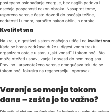
postepeno oslobađanje energije, bez naglih padova i
osećaja pospanosti nakon obroka. Nasuprot tome,
usporeno varenje često dovodi do osećaja težine,
nadutosti i umora, naročito nakon obilnijih obroka.
Kvalitet sna
Na kraju, digestivni sistem značajno utiče i na
kvalitet sna
.
Kada se hrana zadržava duže u digestivnom traktu,
organizam ostaje u stanju „aktivnosti“ i tokom noći, što
može otežati uspavljivanje i dovesti do nemirnog sna.
Pravilno i uravnoteženo varenje omogućava telu da se
tokom noći fokusira na regeneraciju i oporavak.
Varenje se menja tokom
dana – zašto je to važno?
Digestivni sistem ne funkcioniše jednako u svim delovima