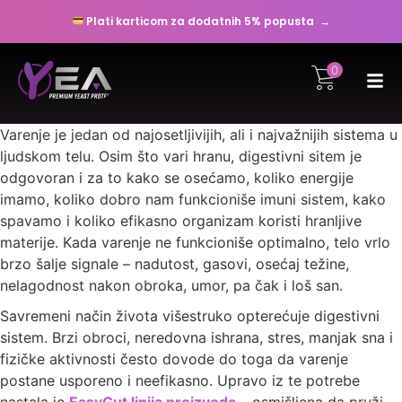
Plati karticom za dodatnih 5% popusta →
0
Varenje je jedan od najosetljivijih, ali i najvažnijih sistema u
ljudskom telu. Osim što vari hranu, digestivni sitem je
odgovoran i za to kako se osećamo, koliko energije
imamo, koliko dobro nam funkcioniše imuni sistem, kako
spavamo i koliko efikasno organizam koristi hranljive
materije. Kada varenje ne funkcioniše optimalno, telo vrlo
brzo šalje signale – nadutost, gasovi, osećaj težine,
nelagodnost nakon obroka, umor, pa čak i loš san.
Savremeni način života višestruko opterećuje digestivni
sistem. Brzi obroci, neredovna ishrana, stres, manjak sna i
fizičke aktivnosti često dovode do toga da varenje
postane usporeno i neefikasno. Upravo iz te potrebe