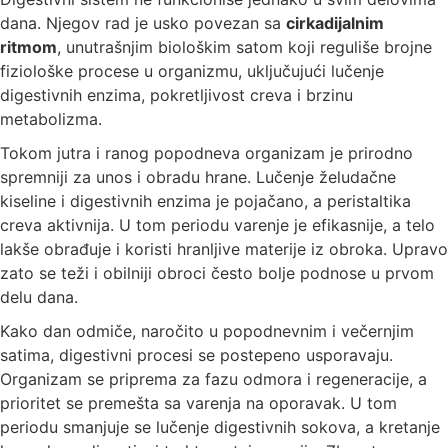
dana. Njegov rad je usko povezan sa
cirkadijalnim
ritmom
, unutrašnjim biološkim satom koji reguliše brojne
fiziološke procese u organizmu, uključujući lučenje
digestivnih enzima, pokretljivost creva i brzinu
metabolizma.
Tokom jutra i ranog popodneva organizam je prirodno
spremniji za unos i obradu hrane. Lučenje želudačne
kiseline i digestivnih enzima je pojačano, a peristaltika
creva aktivnija. U tom periodu varenje je efikasnije, a telo
lakše obrađuje i koristi hranljive materije iz obroka. Upravo
zato se teži i obilniji obroci često bolje podnose u prvom
delu dana.
Kako dan odmiče, naročito u popodnevnim i večernjim
satima, digestivni procesi se postepeno usporavaju.
Organizam se priprema za fazu odmora i regeneracije, a
prioritet se premešta sa varenja na oporavak. U tom
periodu smanjuje se lučenje digestivnih sokova, a kretanje