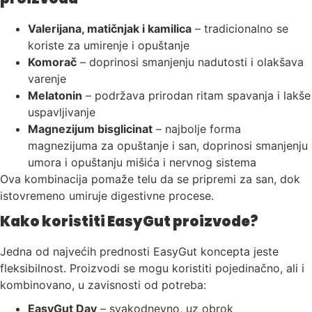
Valerijana, matičnjak i kamilica
– tradicionalno se
koriste za umirenje i opuštanje
Komorač
– doprinosi smanjenju nadutosti i olakšava
varenje
Melatonin
– podržava prirodan ritam spavanja i lakše
uspavljivanje
Magnezijum bisglicinat
– najbolje forma
magnezijuma za opuštanje i san, doprinosi smanjenju
umora i opuštanju mišića i nervnog sistema
Ova kombinacija pomaže telu da se pripremi za san, dok
istovremeno umiruje digestivne procese.
Kako koristiti EasyGut proizvode?
Jedna od najvećih prednosti EasyGut koncepta jeste
fleksibilnost. Proizvodi se mogu koristiti pojedinačno, ali i
kombinovano, u zavisnosti od potreba:
EasyGut Day
– svakodnevno, uz obrok