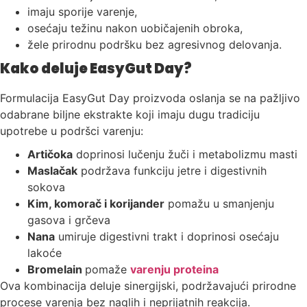
imaju sporije varenje,
osećaju težinu nakon uobičajenih obroka,
žele prirodnu podršku bez agresivnog delovanja.
Kako deluje EasyGut Day?
Formulacija EasyGut Day proizvoda oslanja se na pažljivo
odabrane biljne ekstrakte koji imaju dugu tradiciju
upotrebe u podršci varenju:
Artičoka
doprinosi lučenju žuči i metabolizmu masti
Maslačak
podržava funkciju jetre i digestivnih
sokova
Kim, komorač i korijander
pomažu u smanjenju
gasova i grčeva
Nana
umiruje digestivni trakt i doprinosi osećaju
lakoće
Bromelain
pomaže
varenju proteina
Ova kombinacija deluje sinergijski, podržavajući prirodne
procese varenja bez naglih i neprijatnih reakcija.