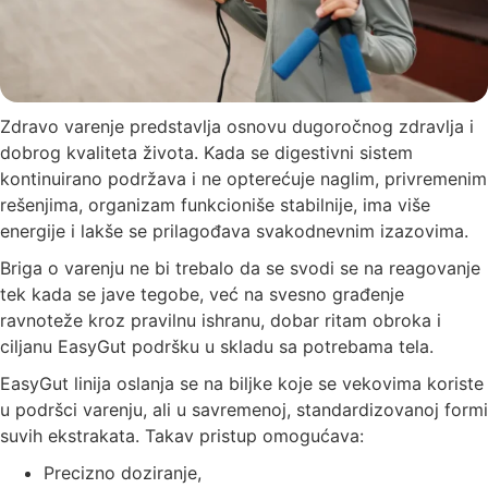
Zdravo varenje predstavlja osnovu dugoročnog zdravlja i
dobrog kvaliteta života. Kada se digestivni sistem
kontinuirano podržava i ne opterećuje naglim, privremenim
rešenjima, organizam funkcioniše stabilnije, ima više
energije i lakše se prilagođava svakodnevnim izazovima.
Briga o varenju ne bi trebalo da se svodi se na reagovanje
tek kada se jave tegobe, već na svesno građenje
ravnoteže kroz pravilnu ishranu, dobar ritam obroka i
ciljanu EasyGut podršku u skladu sa potrebama tela.
EasyGut linija oslanja se na biljke koje se vekovima koriste
u podršci varenju, ali u savremenoj, standardizovanoj formi
suvih ekstrakata. Takav pristup omogućava:
Precizno doziranje,