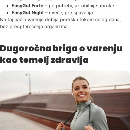
EasyGut Forte
– po potrebi, uz obilnije obroke
EasyGut Night
– uveče, pre spavanja
Na taj način varenje dobija podršku tokom celog dana,
bez preopterećenja organizma.
Dugoročna briga o varenju
kao temelj zdravlja