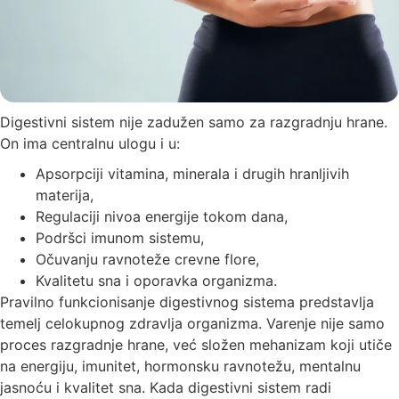
Digestivni sistem nije zadužen samo za razgradnju hrane.
On ima centralnu ulogu i u:
Apsorpciji vitamina, minerala i drugih hranljivih
materija,
Regulaciji nivoa energije tokom dana,
Podršci imunom sistemu,
Očuvanju ravnoteže crevne flore,
Kvalitetu sna i oporavka organizma.
Pravilno funkcionisanje digestivnog sistema predstavlja
temelj celokupnog zdravlja organizma. Varenje nije samo
proces razgradnje hrane, već složen mehanizam koji utiče
na energiju, imunitet, hormonsku ravnotežu, mentalnu
jasnoću i kvalitet sna. Kada digestivni sistem radi