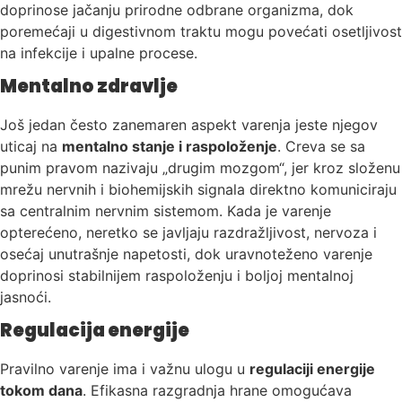
doprinose jačanju prirodne odbrane organizma, dok
poremećaji u digestivnom traktu mogu povećati osetljivost
na infekcije i upalne procese.
Mentalno zdravlje
Još jedan često zanemaren aspekt varenja jeste njegov
uticaj na
mentalno stanje i raspoloženje
. Creva se sa
punim pravom nazivaju „drugim mozgom“, jer kroz složenu
mrežu nervnih i biohemijskih signala direktno komuniciraju
sa centralnim nervnim sistemom. Kada je varenje
opterećeno, neretko se javljaju razdražljivost, nervoza i
osećaj unutrašnje napetosti, dok uravnoteženo varenje
doprinosi stabilnijem raspoloženju i boljoj mentalnoj
jasnoći.
Regulacija energije
Pravilno varenje ima i važnu ulogu u
regulaciji energije
tokom dana
. Efikasna razgradnja hrane omogućava