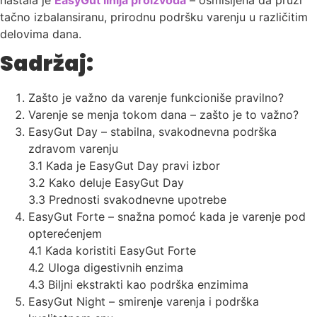
nastala je
EasyGut linija proizvoda
– osmišljena da pruži
tačno izbalansiranu, prirodnu podršku varenju u različitim
delovima dana.
Sadržaj:
Zašto je važno da varenje funkcioniše pravilno?
Varenje se menja tokom dana – zašto je to važno?
EasyGut Day – stabilna, svakodnevna podrška
zdravom varenju
3.1 Kada je EasyGut Day pravi izbor
3.2 Kako deluje EasyGut Day
3.3 Prednosti svakodnevne upotrebe
EasyGut Forte – snažna pomoć kada je varenje pod
opterećenjem
4.1 Kada koristiti EasyGut Forte
4.2 Uloga digestivnih enzima
4.3 Biljni ekstrakti kao podrška enzimima
EasyGut Night – smirenje varenja i podrška