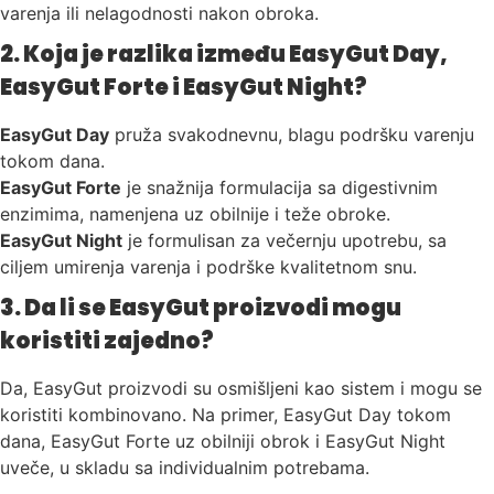
varenja ili nelagodnosti nakon obroka.
2. Koja je razlika između EasyGut Day,
EasyGut Forte i EasyGut Night?
EasyGut Day
pruža svakodnevnu, blagu podršku varenju
tokom dana.
EasyGut Forte
je snažnija formulacija sa digestivnim
enzimima, namenjena uz obilnije i teže obroke.
EasyGut Night
je formulisan za večernju upotrebu, sa
ciljem umirenja varenja i podrške kvalitetnom snu.
3. Da li se EasyGut proizvodi mogu
koristiti zajedno?
Da, EasyGut proizvodi su osmišljeni kao sistem i mogu se
koristiti kombinovano. Na primer, EasyGut Day tokom
dana, EasyGut Forte uz obilniji obrok i EasyGut Night
uveče, u skladu sa individualnim potrebama.