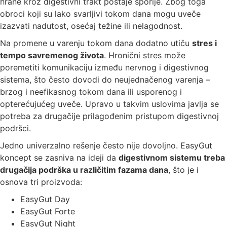
hrane kroz digestivni trakt postaje sporije. Zbog toga
obroci koji su lako svarljivi tokom dana mogu uveče
izazvati nadutost, osećaj težine ili nelagodnost.
Na promene u varenju tokom dana dodatno utiču
stres i
tempo savremenog života
. Hronični stres može
poremetiti komunikaciju između nervnog i digestivnog
sistema, što često dovodi do neujednačenog varenja –
brzog i neefikasnog tokom dana ili usporenog i
opterećujućeg uveče. Upravo u takvim uslovima javlja se
potreba za drugačije prilagođenim pristupom digestivnoj
podršci.
Jedno univerzalno rešenje često nije dovoljno. EasyGut
koncept se zasniva na ideji da
digestivnom sistemu treba
drugačija podrška u različitim fazama dana
, što je i
osnova tri proizvoda:
EasyGut Day
EasyGut Forte
EasyGut Night