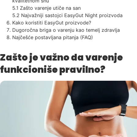
kvalitetnom snu
5.1 Zašto varenje utiče na san
5.2 Najvažniji sastojci EasyGut Night proizvoda
Kako koristiti EasyGut proizvode?
Dugoročna briga o varenju kao temelj zdravlja
Najčešće postavljana pitanja (FAQ)
Zašto je važno da varenje
funkcioniše pravilno?