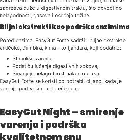
Kada enzimi nedostaju ili ih nema dovoljno, hrana se
zadržava duže u digestivnom traktu, što dovodi do
nelagodnosti, gasova i osećaja težine.
Biljni ekstrakti kao podrška enzimima
Pored enzima, EasyGut Forte sadrži i biljne ekstrakte
artičoke, đumbira, kima i korijandera, koji dodatno:
Stimulišu varenje,
Podstiču lučenje digestivnih sokova,
Smanjuju nelagodnost nakon obroka.
EasyGut Forte se koristi po potrebi, ciljano, kada je
varenje pod većim opterećenjem.
EasyGut Night – smirenje
varenja i podrška
kvalitetnom snu