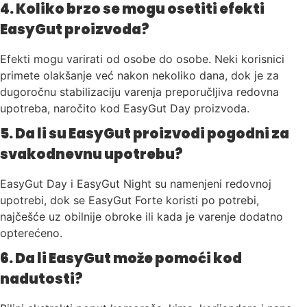
4. Koliko brzo se mogu osetiti efekti
EasyGut proizvoda?
Efekti mogu varirati od osobe do osobe. Neki korisnici
primete olakšanje već nakon nekoliko dana, dok je za
dugoročnu stabilizaciju varenja preporučljiva redovna
upotreba, naročito kod EasyGut Day proizvoda.
5. Da li su EasyGut proizvodi pogodni za
svakodnevnu upotrebu?
EasyGut Day i EasyGut Night su namenjeni redovnoj
upotrebi, dok se EasyGut Forte koristi po potrebi,
najčešće uz obilnije obroke ili kada je varenje dodatno
opterećeno.
6. Da li EasyGut može pomoći kod
nadutosti?