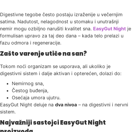
Digestivne tegobe često postaju izraženije u večernjim
satima. Nadutost, nelagodnost u stomaku i unutrašnji
nemir mogu ozbiljno narušiti kvalitet sna.
EasyGut Night
je
formulisan upravo za taj deo dana – kada telo prelazi u
fazu odmora i regeneracije.
Zašto varenje utiče na san?
Tokom noći organizam se usporava, ali ukoliko je
digestivni sistem i dalje aktivan i opterećen, dolazi do:
Nemirnog sna,
Čestog buđenja,
Osećaja umora ujutru.
EasyGut Night deluje na
dva nivoa
– na digestivni i nervni
sistem.
Najvažniji sastojci EasyGut Night
proizvoda