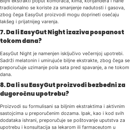
Biljni ekstrakti poput komorača, kima, korijandera i nane
tradicionalno se koriste za smanjenje nadutosti i gasova,
zbog čega EasyGut proizvodi mogu doprineti osećaju
lakšeg i prijatnijeg varenja.
7. Da li EasyGut Night izaziva pospanost
tokom dana?
EasyGut Night je namenjen isključivo večernjoj upotrebi.
Sadrži melatonin i umirujuće biljne ekstrakte, zbog čega se
preporučuje uzimanje pola sata pred spavanje, a ne tokom
dana.
8. Da li su EasyGut proizvodi bezbedni za
dugoročnu upotrebu?
Proizvodi su formulisani sa biljnim ekstraktima i aktivnim
sastojcima u preporučenim dozama. Ipak, kao i kod svih
dodataka ishrani, preporučuje se poštovanje uputstva za
upotrebu i konsultacija sa lekarom ili farmaceutom u