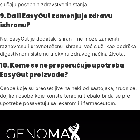
slučaju posebnih zdravstvenih stanja.
9. Da li EasyGut zamenjuje zdravu
ishranu?
Ne. EasyGut je dodatak ishrani i ne može zameniti
raznovrsnu i uravnoteženu ishranu, već služi kao podrška
digestivnom sistemu u okviru zdravog načina života.
10. Kome se ne preporučuje upotreba
EasyGut proizvoda?
Osobe koje su preosetljive na neki od sastojaka, trudnice,
dojilje i osobe koje koriste terapiju trebalo bi da se pre
upotrebe posavetuju sa lekarom ili farmaceutom.