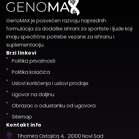
GenoMAX je posvećen razvoju naprednih
formulacija za dodatke ishrani za sportiste i ljude koji
imaju specifične potrebe vezane za ishranu i
suplementaciju.
Brzi linkovi
Politika privatnosti
Politika kolačića
Uslovi korišćenja i uslovi prodaje
Ugovor na daljinu
Obrazac o odustanku od ugovora
Sitemap
Kontakt info
Tihomira Ostojića 4, 21000 Novi Sad