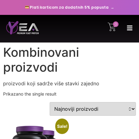
Plati karticom za dodatnih 5% popusta →
0
Kombinovani
proizvodi
proizvodi koji sadrže više stavki zajedno
Prikazano the single result
Sale!