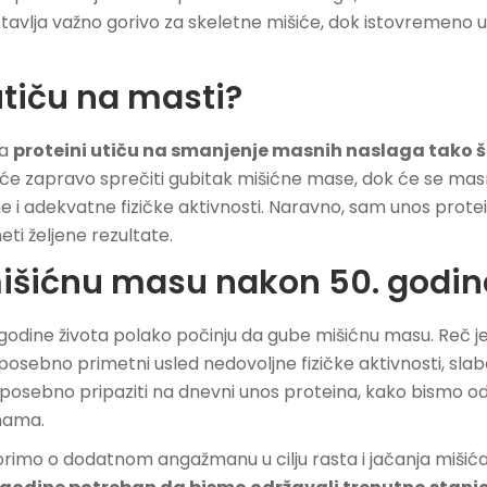
edstavlja važno gorivo za skeletne mišiće, dok istovremen
utiču na masti?
da
proteini utiču na smanjenje masnih naslaga tako š
 će zapravo sprečiti gubitak mišićne mase, dok će se mas
 i adekvatne fizičke aktivnosti. Naravno, sam unos protei
i željene rezultate.
mišićnu masu nakon 50. godin
. godine života polako počinju da gube mišićnu masu. Reč j
posebno primetni usled nedovoljne fizičke aktivnosti, slabe
posebno pripaziti na dnevni unos proteina, kako bismo održ
inama.
orimo o dodatnom angažmanu u cilju rasta i jačanja mišić