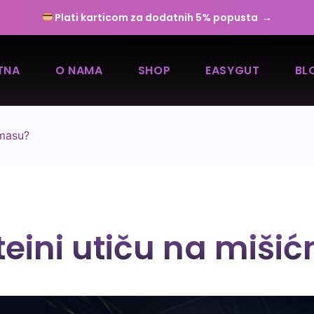
Plati karticom za dodatnih 5% popusta →
TNA
O NAMA
SHOP
EASYGUT
BL
 masu?
teini utiču na miši