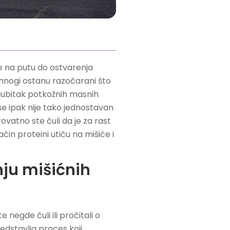
te na putu do ostvarenja
, mnogi ostanu razočarani što
 gubitak potkožnih masnih
e ipak nije tako jednostavan
ovatno ste čuli da je za rast
in proteini utiču na mišiće i
ju mišićnih
 negde čuli ili pročitali o
redstavlja proces koji