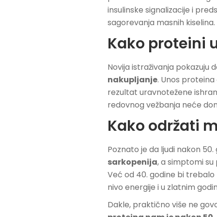
insulinske signalizacije i pr
sagorevanja masnih kiselina.
Kako proteini 
Novija istraživanja pokazuju 
nakupljanje
. Unos proteina
rezultat uravnotežene ishrane
redovnog vežbanja neće donet
Kako održati 
Poznato je da ljudi nakon 50
sarkopenija
, a simptomi su 
Već od 40. godine bi trebalo 
nivo energije i u zlatnim god
Dakle, praktično više ne gov