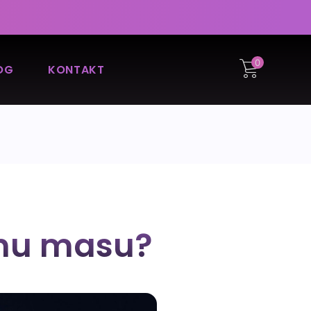
0
OG
KONTAKT
ćnu masu?