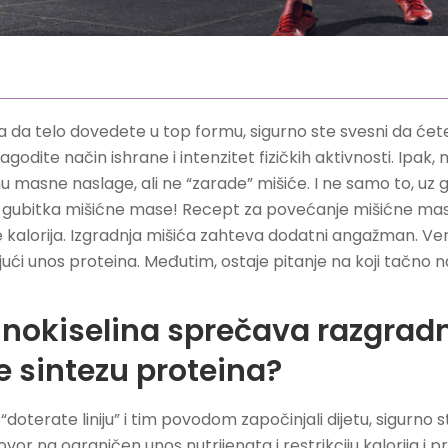
ja da telo dovedete u top formu, sigurno ste svesni da će
agodite način ishrane i intenzitet fizičkih aktivnosti. Ipak
 masne naslage, ali ne “zarade” mišiće. I ne samo to, uz
o gubitka mišićne mase! Recept za povećanje mišićne mas
iše kalorija. Izgradnja mišića zahteva dodatni angažman. Ver
 unos proteina. Međutim, ostaje pitanje na koji tačno nač
nokiselina sprečava razgradn
če sintezu proteina?
doterate liniju” i tim povodom započinjali dijetu, sigurno ste
ovor na ograničen unos nutrijenata i restrikciju kalorija i p