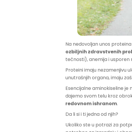
Na nedovoljan unos proteina 
ozbiljnih zdravstvenih pr
tečnosti), anemija i usporen 
Proteini imaju nezamenjivu ul
unutrašnjih organa, imaju zašt
Esencijalne aminokiseline je
dajemo svom telu kroz obrok
redovnom ishranom
.
Da li si i ti jedna od njih?
Ukoliko ste u potrazi za potp