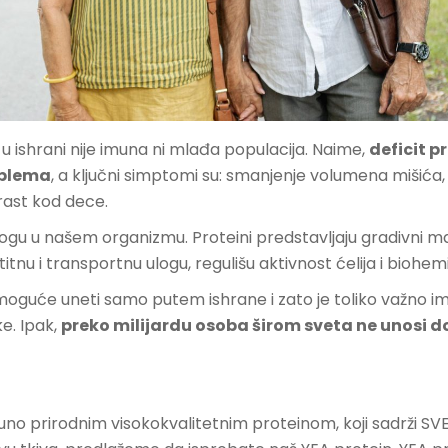
u ishrani nije imuna ni mlađa populacija. Naime,
deficit p
oblema
, a ključni simptomi su: smanjenje volumena mišića
rast kod dece.
ogu u našem organizmu. Proteini predstavljaju gradivni mater
itnu i transportnu ulogu, regulišu aktivnost ćelija i biohem
 moguće uneti samo putem ishrane i zato je toliko važno i
e. Ipak,
preko milijardu osoba širom sveta ne unosi d
uno prirodnim visokokvalitetnim proteinom, koji sadrži SV