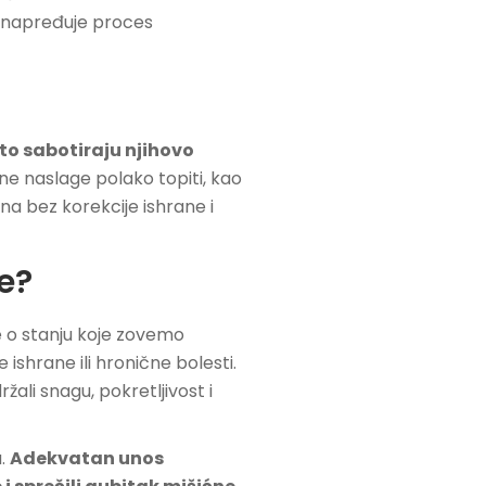
o unapređuje proces
to sabotiraju njihovo
ne naslage polako topiti, kao
na bez korekcije ishrane i
e?
e o stanju koje zovemo
 ishrane ili hronične bolesti.
ali snagu, pokretljivost i
a.
Adekvatan unos