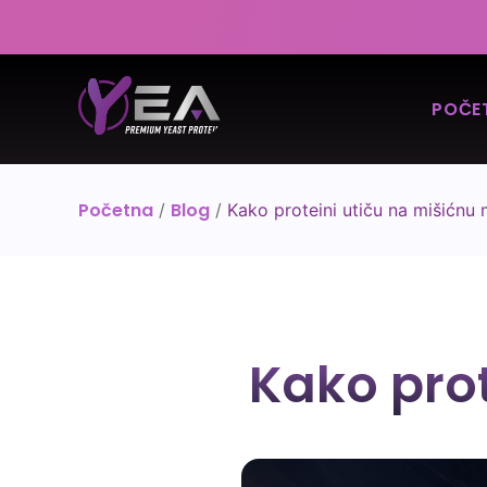
POČE
Početna
Blog
/
/
Kako proteini utiču na mišićnu
Kako pro