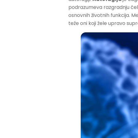
podrazumeva razgradnju ćelij
osnovnih životnih funkcija. M
teže oni koji žele upravo su