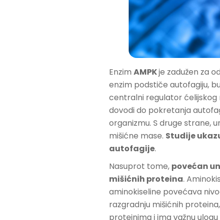
Enzim
AMPK
je zadužen za o
enzim podstiče autofagiju, bu
centralni regulator ćelijskog
dovodi do pokretanja autofagi
organizmu. S druge strane, u
mišićne mase.
Studije ukaz
autofagije
.
Nasuprot tome,
povećan un
mišićnih proteina
. Aminokis
aminokiseline povećava nivo
razgradnju mišićnih proteina
proteinima i ima važnu ulogu 