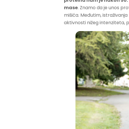
proteina nam je nakon 50. 
mase
. Znamo da je unos pro
mišića. Međutim, istraživanj
aktivnosti nižeg intenziteta, 