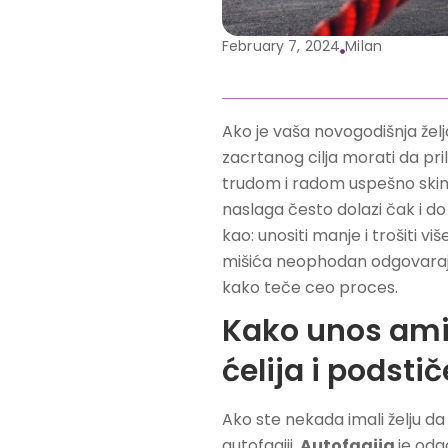
February 7, 2024
Milan
Ako je vaša novogodišnja žel
zacrtanog cilja morati da pril
trudom i radom uspešno skinu
naslaga često dolazi čak i d
kao: unositi manje i trošiti v
mišića neophodan odgovarajući
kako teče ceo proces.
Kako unos ami
ćelija i podsti
Ako ste nekada imali želju da “
autofagiji.
Autofagija
je odg