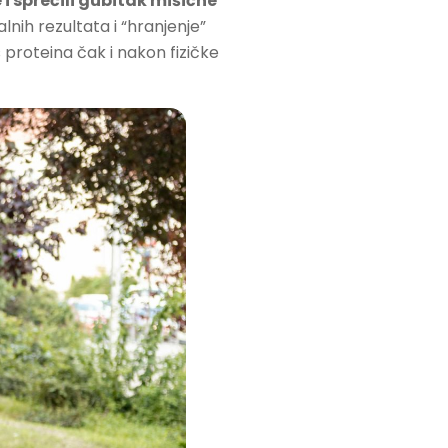
i sprečili gubitak mišićne
ih rezultata i “hranjenje”
proteina čak i nakon fizičke