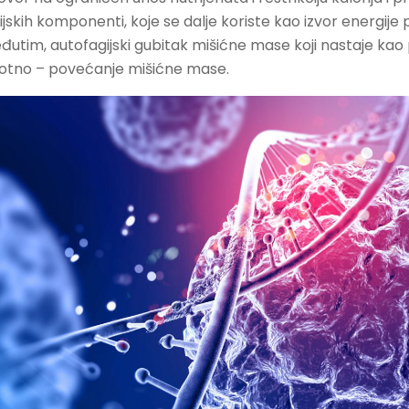
skih komponenti, koje se dalje koriste kao izvor energije
eđutim, autofagijski gubitak mišićne mase koji nastaje kao 
protno – povećanje mišićne mase.