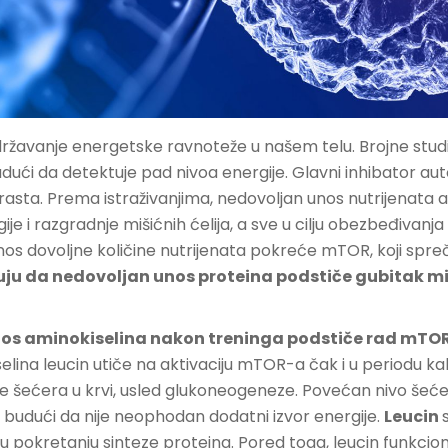
državanje energetske ravnoteže u našem telu. Brojne stud
dući da detektuje pad nivoa energije. Glavni inhibator aut
 rasta. Prema istraživanjima, nedovoljan unos nutrijenata 
je i razgradnje mišićnih ćelija, a sve u cilju obezbeđivanj
nos dovoljne količine nutrijenata pokreće mTOR, koji spreč
uju da nedovoljan unos proteina podstiče gubitak m
os aminokiselina nakon treninga podstiče rad mTOR-
elina leucin utiče na aktivaciju mTOR-a čak i u periodu kalo
e šećera u krvi, usled glukoneogeneze. Povećan nivo šeće
, budući da nije neophodan dodatni izvor energije.
Leucin
u pokretanju sinteze proteina. Pored toga, leucin funkcio