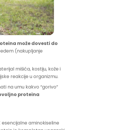
roteina može dovesti do
, edem (nakupljanje
ijal mišića, kostiju, kože i
ijske reakcije u organizmu.
mati na umu kakvo “gorivo”
ovoljno proteina
E esencijalne aminokiseline