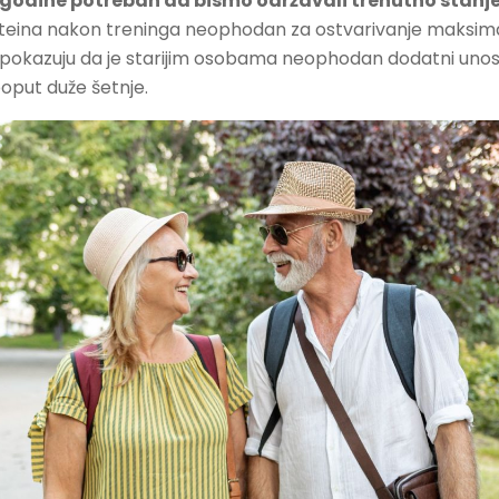
godine potreban da bismo održavali trenutno stanje 
teina nakon treninga neophodan za ostvarivanje maksimaln
a pokazuju da je starijim osobama neophodan dodatni unos 
poput duže šetnje.