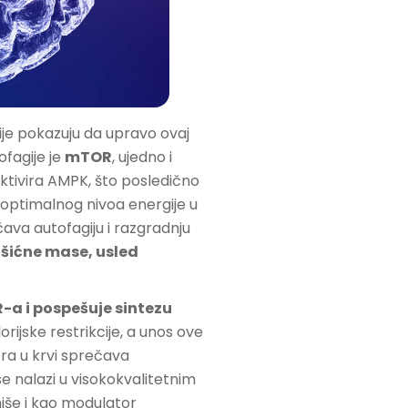
ije pokazuju da upravo ovaj
ofagije je
mTOR
, ujedno i
aktivira AMPK, što posledično
a optimalnog nivoa energije u
ava autofagiju i razgradnju
išićne mase, usled
a i pospešuje sintezu
rijske restrikcije, a unos ove
ra u krvi sprečava
se nalazi u visokokvalitetnim
niše i kao modulator